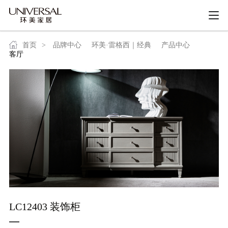
首页
>
品牌中心
环美·雷格西｜经典
产品中心
客厅
LC12403 装饰柜