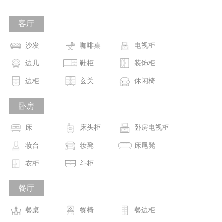
客厅
沙发
咖啡桌
电视柜
边几
鞋柜
装饰柜
边柜
玄关
休闲椅
卧房
床
床头柜
卧房电视柜
妆台
妆凳
床尾凳
衣柜
斗柜
餐厅
餐桌
餐椅
餐边柜